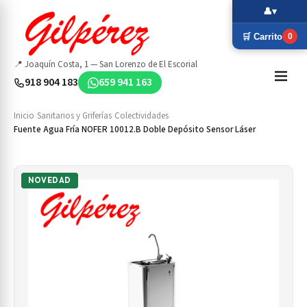
👤
▾
🛒 Carrito
0
📍 Joaquín Costa, 1 — San Lorenzo de El Escorial
918 904 183
659 941 163
Inicio
›
Sanitarios y Griferías
›
Colectividades
›
Fuente Agua Fría NOFER 10012.B Doble Depósito Sensor Láser
NOVEDAD