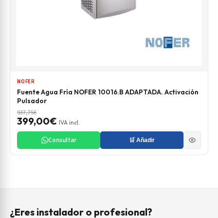
NOFER
Fuente Agua Fría NOFER 10016.B ADAPTADA. Activación
Pulsador
937,75€
399,00€
IVA incl.
Consultar
🛒 Añadir
¿Eres instalador o profesional?