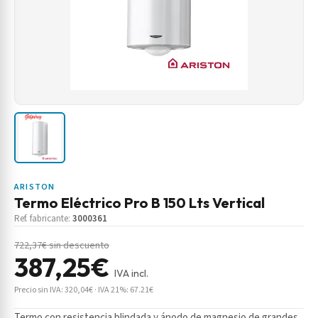
ARISTON
Termo Eléctrico Pro B 150 Lts Vertical
Ref. fabricante:
3000361
722,37€ sin descuento
387,25€
IVA incl.
Precio sin IVA: 320,04€ · IVA 21%: 67.21€
Termo con resistencia blindada y ánodo de magnesio de grandes