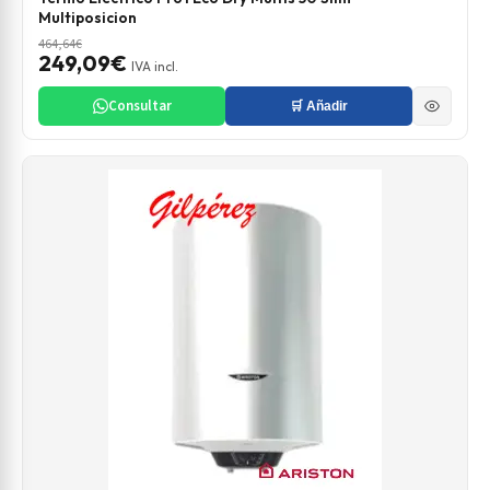
Multiposicion
464,64€
249,09€
IVA incl.
Consultar
🛒 Añadir