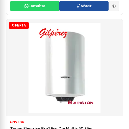
Consultar
🛒 Añadir
OFERTA
ARISTON
Termo Eléctrico Pro1 Eco Dry Multis 50 Slim