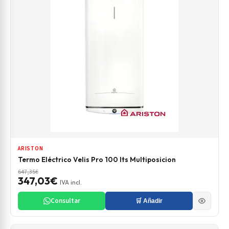
ARISTON
Termo Eléctrico Velis Pro 100 lts Multiposicion
647,35€
347,03€
IVA incl.
Consultar
🛒 Añadir