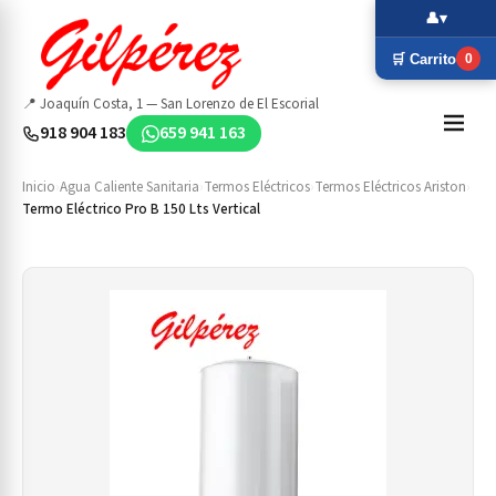
👤
▾
🛒 Carrito
0
📍 Joaquín Costa, 1 — San Lorenzo de El Escorial
918 904 183
659 941 163
Inicio
›
Agua Caliente Sanitaria
›
Termos Eléctricos
›
Termos Eléctricos Ariston
›
Termo Eléctrico Pro B 150 Lts Vertical