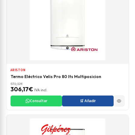
ARISTON
Termo Eléctrico Velis Pro 80 lts Multiposicion
571,12€
306,17€
IVA incl.
Consultar
🛒 Añadir