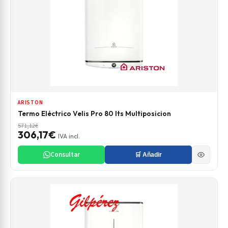
ARISTON
Termo Eléctrico Velis Pro 80 lts Multiposicion
571,12€
306,17€
IVA incl.
Consultar
🛒 Añadir