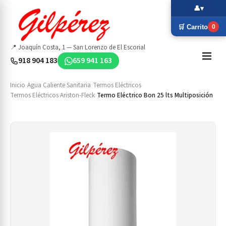
👤
▾
🛒 Carrito
0
📍 Joaquín Costa, 1 — San Lorenzo de El Escorial
918 904 183
659 941 163
Inicio
›
Agua Caliente Sanitaria
›
Termos Eléctricos
›
Termos Eléctricos Ariston-Fleck
›
Termo Eléctrico Bon 25 lts Multiposición