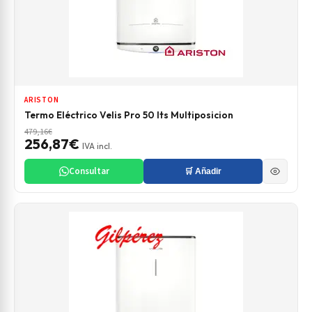
ARISTON
Termo Eléctrico Velis Pro 50 lts Multiposicion
479,16€
256,87€
IVA incl.
Consultar
🛒 Añadir