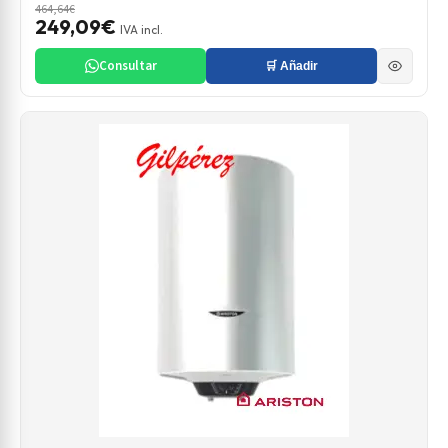
464,64€
249,09€
IVA incl.
Consultar
🛒 Añadir