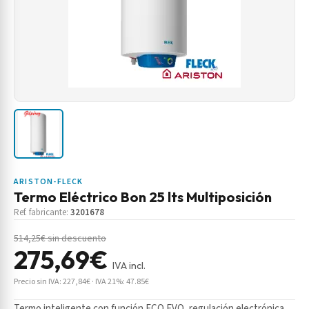
ARISTON-FLECK
Termo Eléctrico Bon 25 lts Multiposición
Ref. fabricante:
3201678
514,25€ sin descuento
275,69€
IVA incl.
Precio sin IVA: 227,84€ · IVA 21%: 47.85€
Termo inteligente con función ECO EVO, regulación electrónica