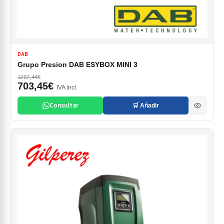
DAB
Grupo Presion DAB ESYBOX MINI 3
1287,44€
703,45€
IVA incl.
Consultar
🛒 Añadir