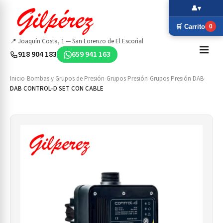
👤
▾
🛒 Carrito
0
📍 Joaquín Costa, 1 — San Lorenzo de El Escorial
918 904 183
659 941 163
Inicio
›
Bombas y Grupos de Presión
›
Grupos Presión
›
Grupos Presión DAB
›
DAB CONTROL-D SET CON CABLE