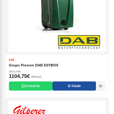
DAB
Grupo Presion DAB ESYBOX
2021,91€
1104,75€
IVA incl.
Consultar
🛒 Añadir