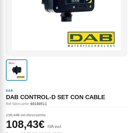
DAB
DAB CONTROL-D SET CON CABLE
Ref. fabricante:
60180511
198,44€ sin descuento
108,43€
IVA incl.