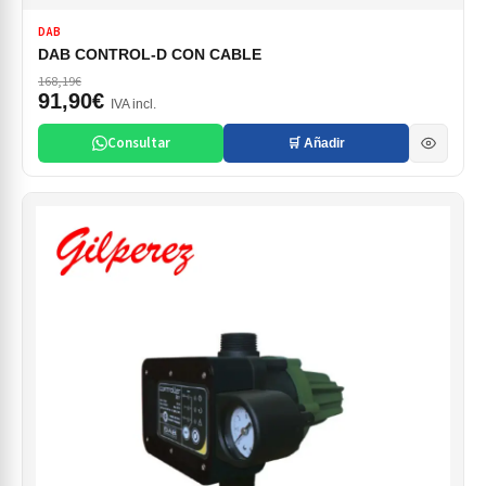
DAB
DAB CONTROL-D CON CABLE
168,19€
91,90€
IVA incl.
Consultar
🛒 Añadir