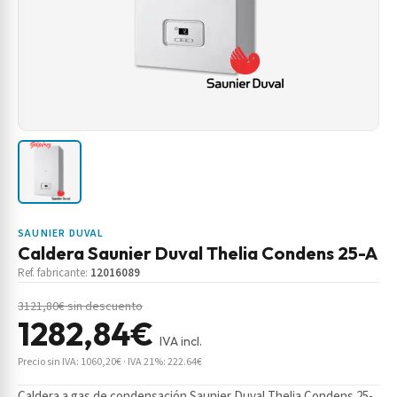
SAUNIER DUVAL
Caldera Saunier Duval Thelia Condens 25-A
Ref. fabricante:
12016089
3121,80€ sin descuento
1282,84€
IVA incl.
Precio sin IVA: 1060,20€ · IVA 21%: 222.64€
Caldera a gas de condensación Saunier Duval Thelia Condens 25-