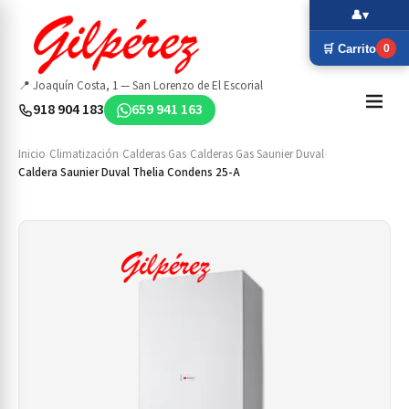
👤
▾
🛒 Carrito
0
📍 Joaquín Costa, 1 — San Lorenzo de El Escorial
918 904 183
659 941 163
Inicio
›
Climatización
›
Calderas Gas
›
Calderas Gas Saunier Duval
›
Caldera Saunier Duval Thelia Condens 25-A