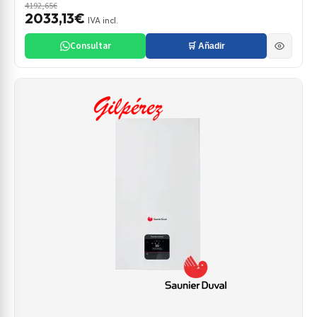
4192,65€
2033,13€
IVA incl.
Consultar
🛒 Añadir