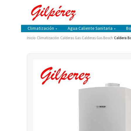
Climatización
Agua Caliente Sanitaria
Bo
▾
▾
Inicio
›
Climatización
›
Calderas Gas
›
Calderas Gas Bosch
›
Caldera B