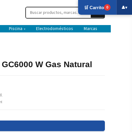
🛒 Carrito
👤
▾
0
Piscina
Electrodomésticos
Marcas
▾
 GC6000 W Gas Natural
l.
2€