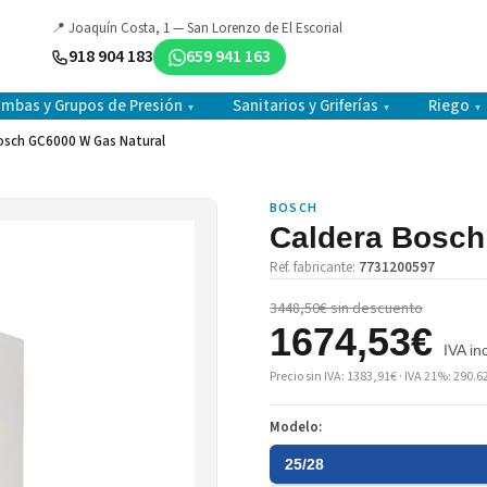
📍 Joaquín Costa, 1 — San Lorenzo de El Escorial
918 904 183
659 941 163
mbas y Grupos de Presión
Sanitarios y Griferías
Riego
▾
▾
▾
osch GC6000 W Gas Natural
BOSCH
Caldera Bosch
Ref. fabricante:
7731200597
3448,50€ sin descuento
1674,53€
IVA inc
Precio sin IVA: 1383,91€ · IVA 21%: 290.6
Modelo:
25/28