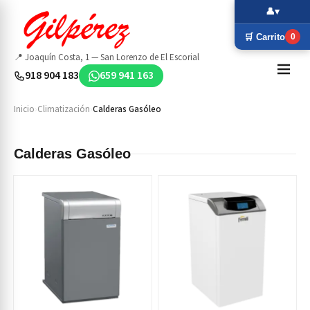
👤
▾
🛒 Carrito
0
📍 Joaquín Costa, 1 — San Lorenzo de El Escorial
918 904 183
659 941 163
Inicio
›
Climatización
›
Calderas Gasóleo
Calderas Gasóleo