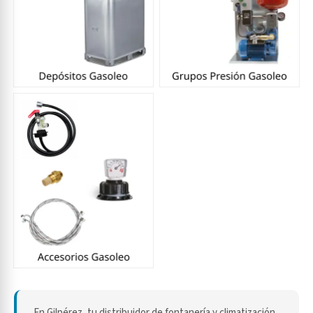
En Gilpérez, tu distribuidor de fontanería y climatización