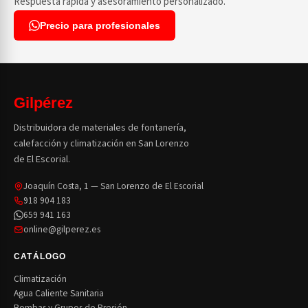
Respuesta rápida y asesoramiento personalizado.
Precio para profesionales
Gilpérez
Distribuidora de materiales de fontanería,
calefacción y climatización en San Lorenzo
de El Escorial.
Joaquín Costa, 1 — San Lorenzo de El Escorial
918 904 183
659 941 163
online@gilperez.es
CATÁLOGO
Climatización
Agua Caliente Sanitaria
Bombas y Grupos de Presión