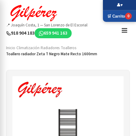
👤
▾
🛒 Carrito
0
📍 Joaquín Costa, 1 — San Lorenzo de El Escorial
918 904 183
659 941 163
Inicio
›
Climatización
›
Radiadores
›
Toalleros
›
Toallero radiador Zeta T Negro Mate Recto 1600mm