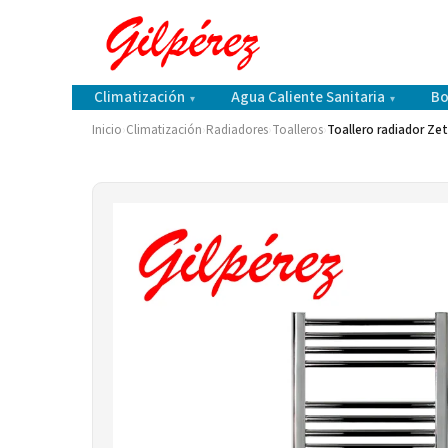
Climatización
Agua Caliente Sanitaria
Bo
▾
▾
Inicio
›
Climatización
›
Radiadores
›
Toalleros
›
Toallero radiador Z