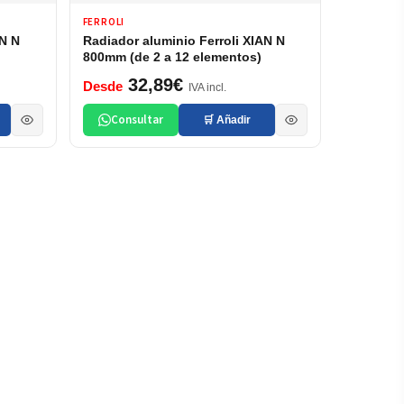
FERROLI
AN N
Radiador aluminio Ferroli XIAN N
800mm (de 2 a 12 elementos)
32,89€
Desde
IVA incl.
Consultar
🛒 Añadir