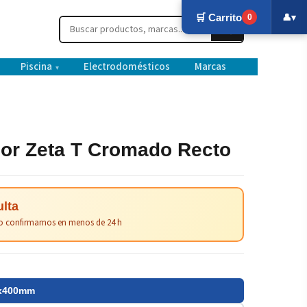
🛒 Carrito
👤
▾
0
Piscina
Electrodomésticos
Marcas
▾
dor Zeta T Cromado Recto
ulta
e lo confirmamos en menos de 24 h
0x400mm