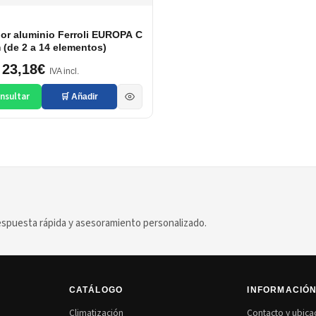
or aluminio Ferroli EUROPA C
(de 2 a 14 elementos)
23,18€
IVA incl.
nsultar
🛒 Añadir
puesta rápida y asesoramiento personalizado.
CATÁLOGO
INFORMACIÓ
Climatización
Contacto y ubica