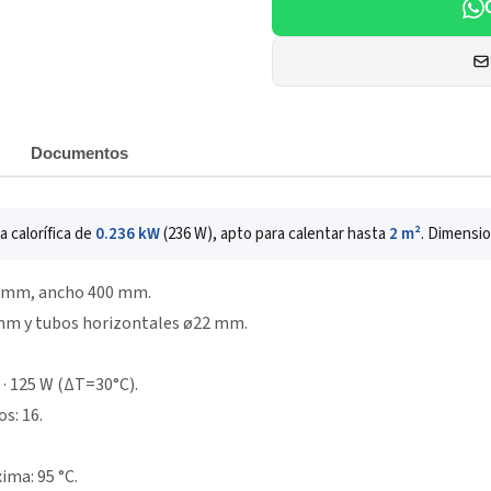
Documentos
 calorífica de
0.236 kW
(236 W), apto para calentar hasta
2 m²
. Dimensi
0 mm, ancho 400 mm.
 mm y tubos horizontales ø22 mm.
 · 125 W (ΔT=30°C).
s: 16.
ima: 95 °C.