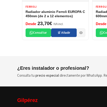
FERROLI
FERROLI
Radiador aluminio Ferroli EUROPA C
Radiad
450mm (de 2 a 12 elementos)
600mm 
23,70€
Desde
Desde
IVA incl.
Consultar
Co
🛒 Añadir
¿Eres instalador o profesional?
Consulta tu
precio especial
directamente por WhatsApp. Res
Gilpérez