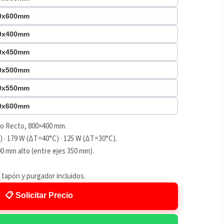
00x600mm
00x400mm
00x450mm
00x500mm
00x550mm
00x600mm
do Recto, 800×400 mm.
 · 179 W (ΔT=40°C) · 125 W (ΔT=30°C).
0 mm alto (entre ejes 350 mm).
 tapón y purgador incluidos.
📋 Solicitar Precio