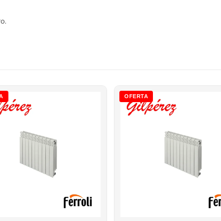
o.
A
OFERTA