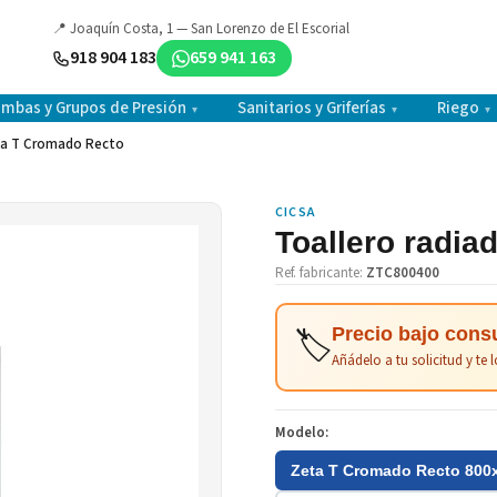
📍 Joaquín Costa, 1 — San Lorenzo de El Escorial
918 904 183
659 941 163
mbas y Grupos de Presión
Sanitarios y Griferías
Riego
▾
▾
▾
eta T Cromado Recto
CICSA
Toallero radia
Ref. fabricante:
ZTC800400
🏷️
Precio bajo cons
Añádelo a tu solicitud y t
Modelo:
Zeta T Cromado Recto 80