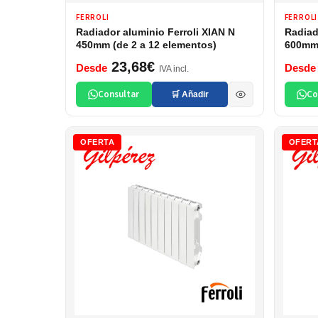
FERROLI
FERROLI
Radiador aluminio Ferroli XIAN N
Radiad
450mm (de 2 a 12 elementos)
600mm 
23,68€
Desde
Desde
IVA incl.
Consultar
Co
🛒 Añadir
OFERTA
OFERT