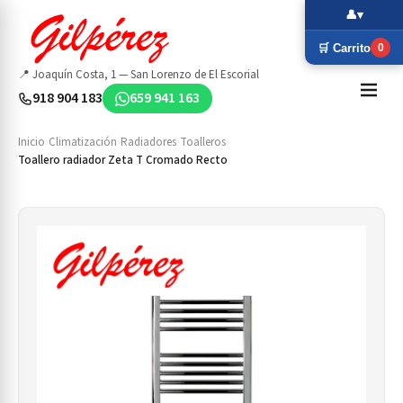
👤
▾
🛒 Carrito
0
📍 Joaquín Costa, 1 — San Lorenzo de El Escorial
918 904 183
659 941 163
Inicio
›
Climatización
›
Radiadores
›
Toalleros
›
Toallero radiador Zeta T Cromado Recto