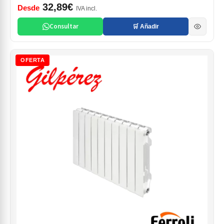
32,89€
Desde
IVA incl.
Consultar
🛒 Añadir
OFERTA