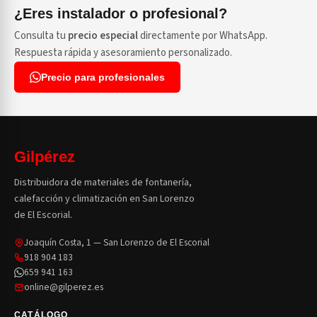
¿Eres instalador o profesional?
Consulta tu
precio especial
directamente por WhatsApp.
Respuesta rápida y asesoramiento personalizado.
Precio para profesionales
Gilpérez
Distribuidora de materiales de fontanería,
calefacción y climatización en San Lorenzo
de El Escorial.
Joaquín Costa, 1 — San Lorenzo de El Escorial
918 904 183
659 941 163
online@gilperez.es
CATÁLOGO