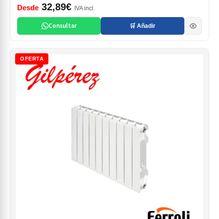
32,89€
Desde
IVA incl.
Consultar
🛒 Añadir
OFERTA