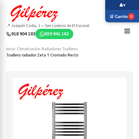
👤
▾
🛒 Carrito
0
📍 Joaquín Costa, 1 — San Lorenzo de El Escorial
918 904 183
659 941 163
Inicio
›
Climatización
›
Radiadores
›
Toalleros
›
Toallero radiador Zeta T Cromado Recto