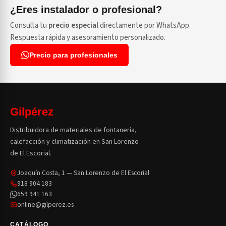
¿Eres instalador o profesional?
Consulta tu
precio especial
directamente por WhatsApp.
Respuesta rápida y asesoramiento personalizado.
Precio para profesionales
Gilpérez
Distribuidora de materiales de fontanería,
calefacción y climatización en San Lorenzo
de El Escorial.
Joaquín Costa, 1 — San Lorenzo de El Escorial
918 904 183
659 941 163
online@gilperez.es
CATÁLOGO