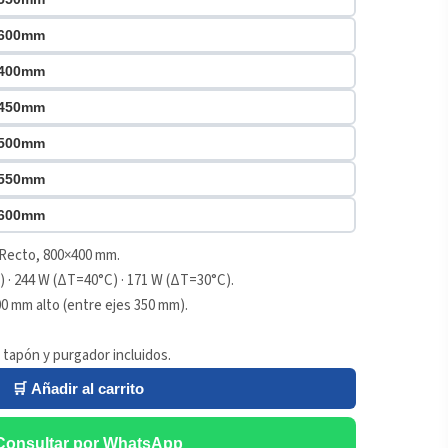
x600mm
x400mm
x450mm
x500mm
x550mm
x600mm
 Recto, 800×400 mm.
 · 244 W (ΔT=40°C) · 171 W (ΔT=30°C).
0 mm alto (entre ejes 350 mm).
 tapón y purgador incluidos.
🛒 Añadir al carrito
Consultar por WhatsApp