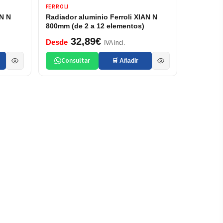
FERROLI
AN N
Radiador aluminio Ferroli XIAN N
800mm (de 2 a 12 elementos)
32,89€
Desde
IVA incl.
Consultar
🛒 Añadir