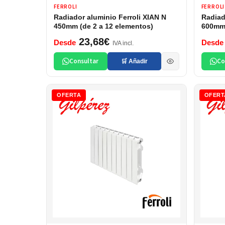
FERROLI
FERROLI
Radiador aluminio Ferroli XIAN N
Radiad
450mm (de 2 a 12 elementos)
600mm 
23,68€
Desde
Desde
IVA incl.
Consultar
Co
🛒 Añadir
OFERTA
OFERT