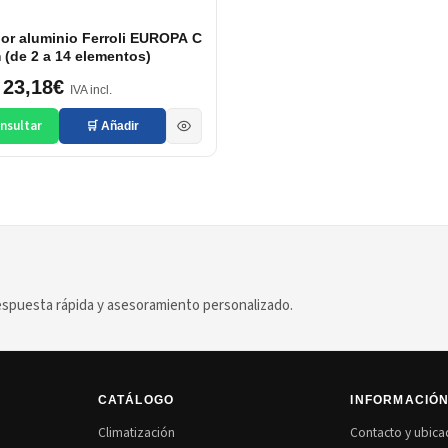
or aluminio Ferroli EUROPA C
(de 2 a 14 elementos)
23,18€
IVA incl.
nsultar
🛒 Añadir
puesta rápida y asesoramiento personalizado.
CATÁLOGO
INFORMACIÓ
Climatización
Contacto y ubica