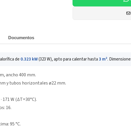
Documentos
lorífica de
0.323 kW
(323 W), apto para calentar hasta
3 m²
. Dimensione
 mm, ancho 400 mm.
 mm y tubos horizontales ø22 mm.
 · 171 W (ΔT=30°C).
s: 16.
ima: 95 °C.