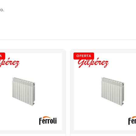
o.
A
OFERTA