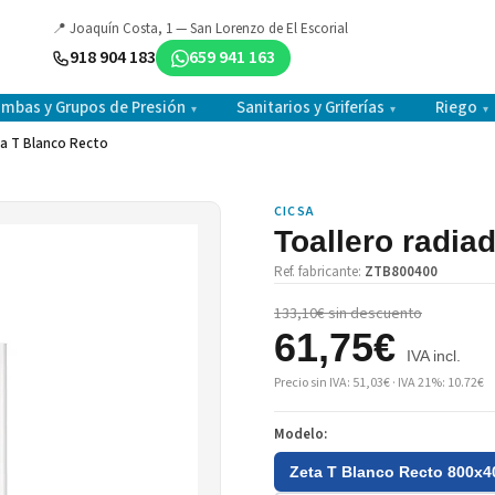
📍 Joaquín Costa, 1 — San Lorenzo de El Escorial
918 904 183
659 941 163
mbas y Grupos de Presión
Sanitarios y Griferías
Riego
▾
▾
▾
ta T Blanco Recto
CICSA
Toallero radia
Ref. fabricante:
ZTB800400
133,10€ sin descuento
61,75€
IVA incl.
Precio sin IVA: 51,03€ · IVA 21%: 10.72€
Modelo:
Zeta T Blanco Recto 800x