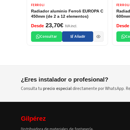
FERROLI
FERROLI
Radiador aluminio Ferroli EUROPA C
Radiad
450mm (de 2 a 12 elementos)
600mm 
23,70€
Desde
Desde
IVA incl.
Consultar
Co
🛒 Añadir
¿Eres instalador o profesional?
Consulta tu
precio especial
directamente por WhatsApp. Res
Gilpérez
Distribuidora de materiales de fontanería,