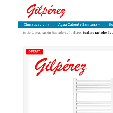
Climatización
Agua Caliente Sanitaria
Bo
▾
▾
Inicio
›
Climatización
›
Radiadores
›
Toalleros
›
Toallero radiador Ze
OFERTA