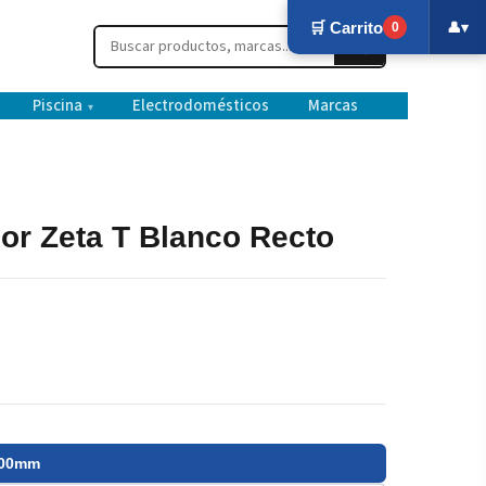
🛒 Carrito
👤
▾
0
Piscina
Electrodomésticos
Marcas
▾
dor Zeta T Blanco Recto
400mm