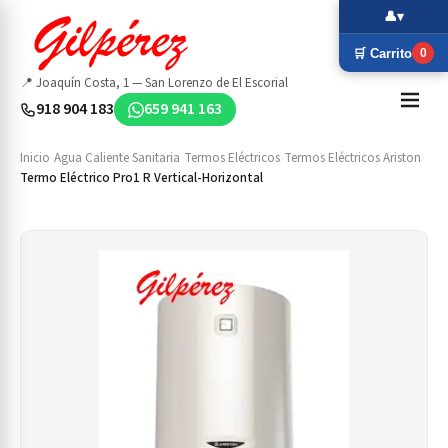
👤
▾
🛒 Carrito
0
📍 Joaquín Costa, 1 — San Lorenzo de El Escorial
918 904 183
659 941 163
Inicio
›
Agua Caliente Sanitaria
›
Termos Eléctricos
›
Termos Eléctricos Ariston
›
Termo Eléctrico Pro1 R Vertical-Horizontal