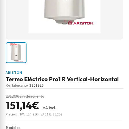
ARISTON
Termo Eléctrico Pro1 R Vertical-Horizontal
Ref. fabricante:
3201926
281,93€ sin descuento
151,14€
IVA incl.
Precio sin IVA: 124,91€ · IVA 21%: 26.23€
Modelo: