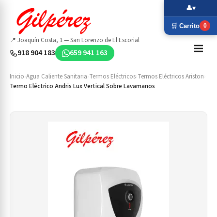
👤
▾
🛒 Carrito
0
📍 Joaquín Costa, 1 — San Lorenzo de El Escorial
918 904 183
659 941 163
Inicio
›
Agua Caliente Sanitaria
›
Termos Eléctricos
›
Termos Eléctricos Ariston
›
Termo Eléctrico Andris Lux Vertical Sobre Lavamanos