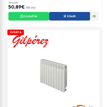
165,23€
50,89€
IVA incl.
Consultar
🛒 Añadir
OFERTA