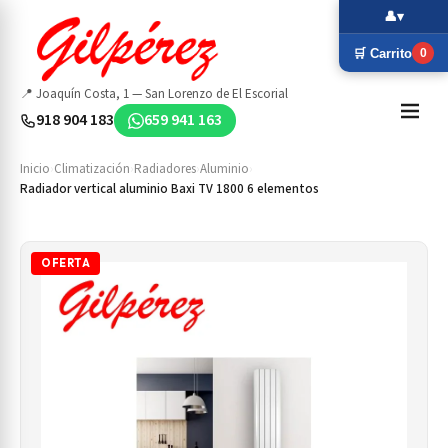
👤
▾
🛒 Carrito
0
📍 Joaquín Costa, 1 — San Lorenzo de El Escorial
918 904 183
659 941 163
Inicio
›
Climatización
›
Radiadores
›
Aluminio
›
Radiador vertical aluminio Baxi TV 1800 6 elementos
OFERTA