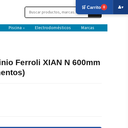
🛒 Carrito
👤
▾
0
Piscina
Electrodomésticos
Marcas
▾
inio Ferroli XIAN N 600mm
mentos)