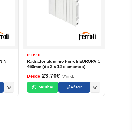
FERROLI
AN N
Radiador aluminio Ferroli EUROPA C
450mm (de 2 a 12 elementos)
23,70€
Desde
IVA incl.
Consultar
🛒 Añadir