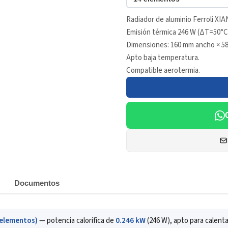
Radiador de aluminio Ferroli XIA
Emisión térmica 246 W (ΔT=50°C
Dimensiones: 160 mm ancho × 58
Apto baja temperatura.
Compatible aerotermia.
Documentos
 elementos)
— potencia calorífica de
0.246 kW
(246 W), apto para calent