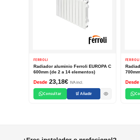
FERROLI
FERROLI
Radiador aluminio Ferroli EUROPA C
Radiad
600mm (de 2 a 14 elementos)
700mm 
23,18€
Desde
Desde
IVA incl.
Consultar
Co
🛒 Añadir