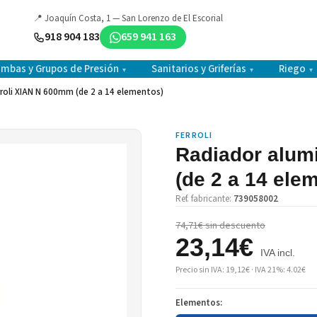
📍 Joaquín Costa, 1 — San Lorenzo de El Escorial
918 904 183
659 941 163
mbas y Grupos de Presión
Sanitarios y Griferías
Riego
▾
▾
▾
rroli XIAN N 600mm (de 2 a 14 elementos)
FERROLI
Radiador alum
(de 2 a 14 ele
Ref. fabricante:
739058002
74,71€ sin descuento
23,14€
IVA incl.
Precio sin IVA: 19,12€ · IVA 21%: 4.02€
Elementos: