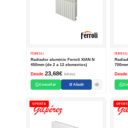
FERROLI
FERROLI
Radiador aluminio Ferroli XIAN N
Radiad
450mm (de 2 a 12 elementos)
700mm 
23,68€
Desde
Desde
IVA incl.
Consultar
Co
🛒 Añadir
OFERTA
OFERT