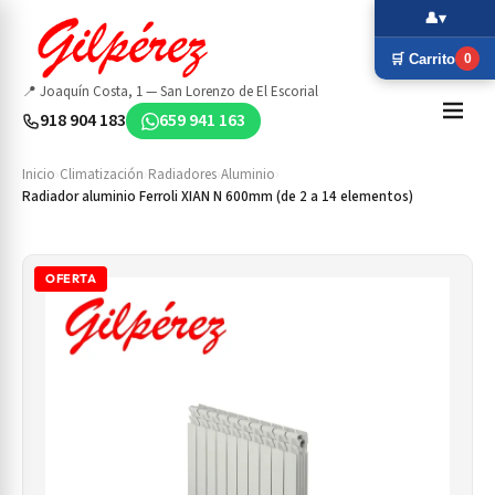
👤
▾
🛒 Carrito
0
📍 Joaquín Costa, 1 — San Lorenzo de El Escorial
918 904 183
659 941 163
Inicio
›
Climatización
›
Radiadores
›
Aluminio
›
Radiador aluminio Ferroli XIAN N 600mm (de 2 a 14 elementos)
OFERTA