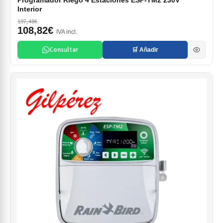
Programador Riego 4 Estaciones ESP-TM2 230V
Interior
197,48€
108,82€
IVA incl.
Consultar
🛒 Añadir