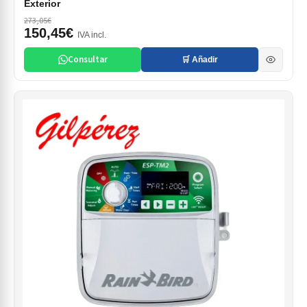
Exterior
273,05€
150,45€
IVA incl.
Consultar
🛒 Añadir