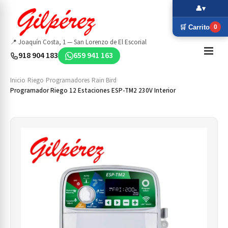
👤
▾
🛒 Carrito
0
📍 Joaquín Costa, 1 — San Lorenzo de El Escorial
918 904 183
659 941 163
Inicio
›
Riego
›
Programadores
›
Rain Bird
›
Programador Riego 12 Estaciones ESP-TM2 230V Interior