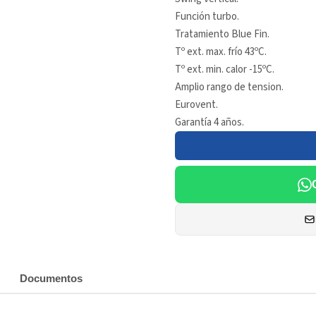
Función turbo.
Tratamiento Blue Fin.
Tº ext. max. frío 43ºC.
Tº ext. min. calor -15ºC.
Amplio rango de tension.
Eurovent.
Garantía 4 años.
Documentos