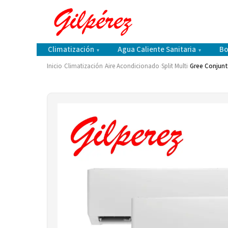
Climatización
Agua Caliente Sanitaria
Bo
▾
▾
Inicio
›
Climatización
›
Aire Acondicionado
›
Split Multi
›
Gree Conjunt