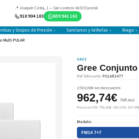
📍 Joaquín Costa, 1 — San Lorenzo de El Escorial
918 904 183
659 941 163
mbas y Grupos de Presión
Sanitarios y Griferías
Riego
▾
▾
▾
o Multi PULAR
GREE
Gree Conjunto
Ref. fabricante:
PULAR1477
2783,00€ sin descuento
962,74€
IVA incl.
Precio sin IVA: 795,65€ · IVA 21%: 167.09
Modelo:
FM14 7+7