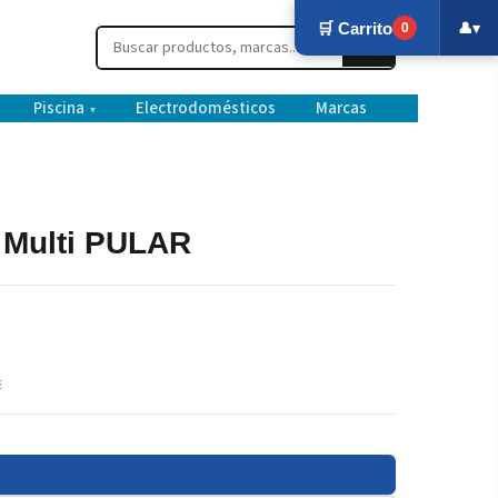
🛒 Carrito
👤
▾
0
Piscina
Electrodomésticos
Marcas
▾
 Multi PULAR
€