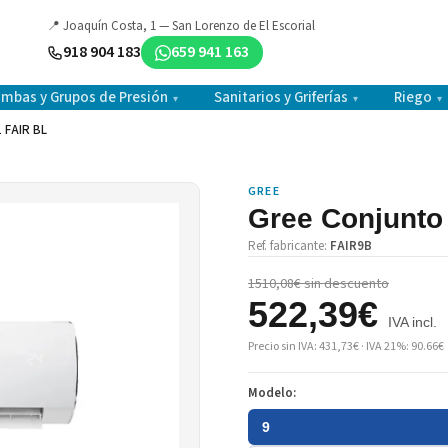
📍 Joaquín Costa, 1 — San Lorenzo de El Escorial
918 904 183
659 941 163
mbas y Grupos de Presión
Sanitarios y Griferías
Riego
▾
▾
▾
 FAIR BL
GREE
Gree Conjunto
Ref. fabricante:
FAIR9B
1510,08€ sin descuento
522,39€
IVA incl.
Precio sin IVA: 431,73€ · IVA 21%: 90.66€
Modelo:
9