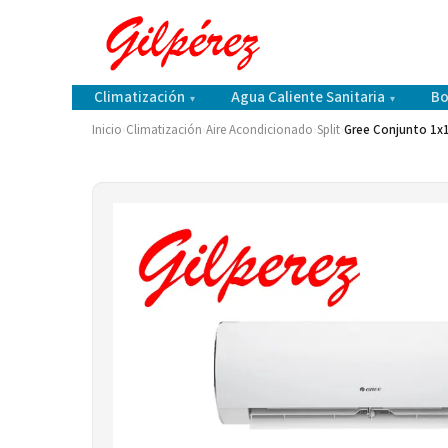
Climatización
Agua Caliente Sanitaria
Bo
▾
▾
Inicio
›
Climatización
›
Aire Acondicionado
›
Split
›
Gree Conjunto 1x1