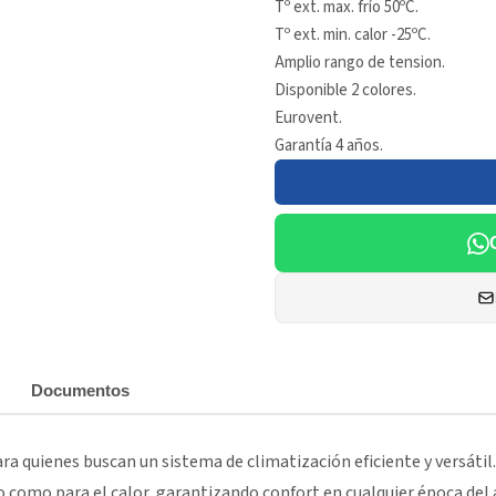
Tº ext. max. frío 50ºC.
Tº ext. min. calor -25ºC.
Amplio rango de tension.
Disponible 2 colores.
Eurovent.
Garantía 4 años.
Documentos
ara quienes buscan un sistema de climatización eficiente y versátil
ío como para el calor, garantizando confort en cualquier época del