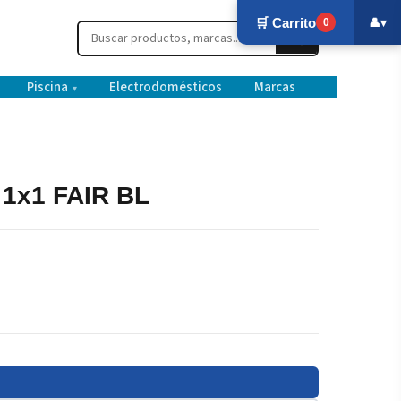
🛒 Carrito
👤
▾
0
Piscina
Electrodomésticos
Marcas
▾
 1x1 FAIR BL