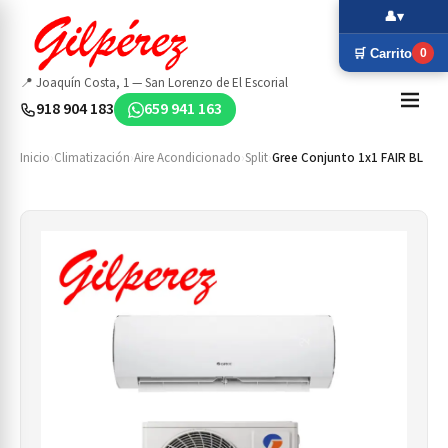
👤
▾
🛒 Carrito
0
📍 Joaquín Costa, 1 — San Lorenzo de El Escorial
918 904 183
659 941 163
Inicio
›
Climatización
›
Aire Acondicionado
›
Split
›
Gree Conjunto 1x1 FAIR BL