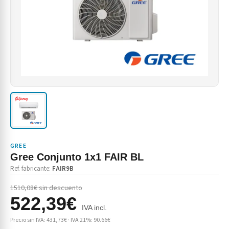
GREE
Gree Conjunto 1x1 FAIR BL
Ref. fabricante:
FAIR9B
1510,08€ sin descuento
522,39€
IVA incl.
Precio sin IVA: 431,73€ · IVA 21%: 90.66€