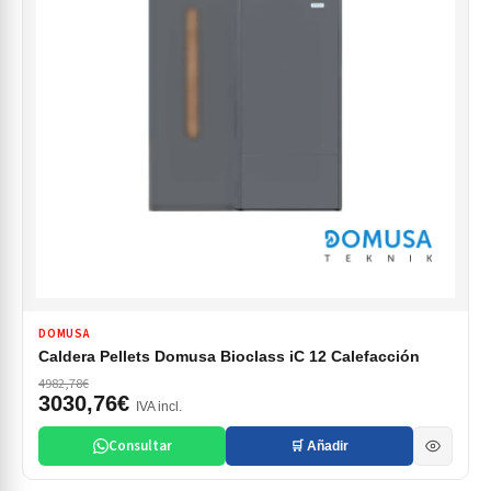
DOMUSA
Caldera Pellets Domusa Bioclass iC 12 Calefacción
4982,78€
3030,76€
IVA incl.
Consultar
🛒 Añadir