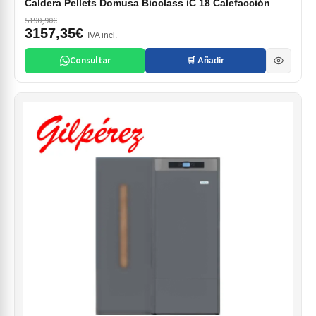
Caldera Pellets Domusa Bioclass iC 18 Calefacción
5190,90€
3157,35€
IVA incl.
Consultar
🛒 Añadir