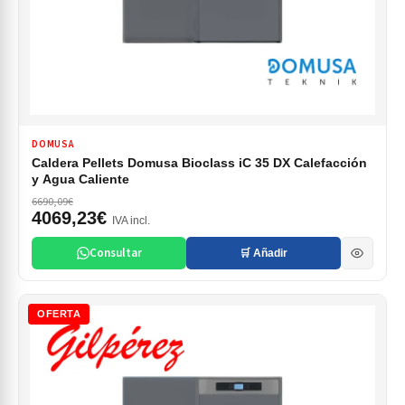
DOMUSA
Caldera Pellets Domusa Bioclass iC 35 DX Calefacción
y Agua Caliente
6690,09€
4069,23€
IVA incl.
Consultar
🛒 Añadir
OFERTA