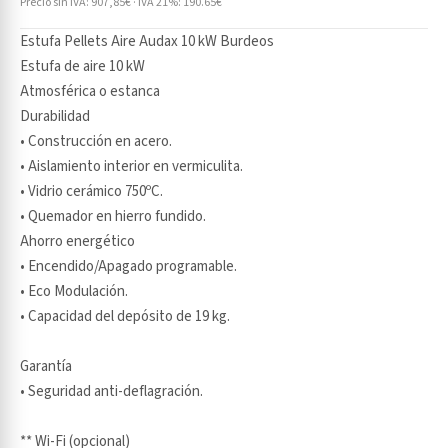
Precio sin IVA: 907,85€ · IVA 21%: 190.65€
Estufa Pellets Aire Audax 10 kW Burdeos
Estufa de aire 10 kW
Atmosférica o estanca
Durabilidad
• Construcción en acero.
• Aislamiento interior en vermiculita.
• Vidrio cerámico 750ºC.
• Quemador en hierro fundido.
Ahorro energético
• Encendido/Apagado programable.
• Eco Modulación.
• Capacidad del depósito de 19 kg.
Garantía
• Seguridad anti-deflagración.
** Wi-Fi (opcional)