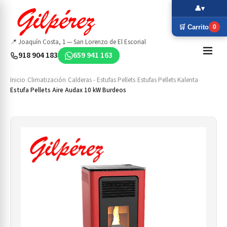
👤
▾
🛒 Carrito
0
📍 Joaquín Costa, 1 — San Lorenzo de El Escorial
918 904 183
659 941 163
Inicio
›
Climatización
›
Calderas - Estufas Pellets
›
Estufas Pellets Kalenta
›
Estufa Pellets Aire Audax 10 kW Burdeos