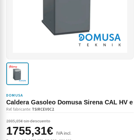
DOMUSA
Caldera Gasoleo Domusa Sirena CAL HV e
Ref. fabricante:
TSIRCEV0C2
2885,85€ sin descuento
1755,31€
IVA incl.