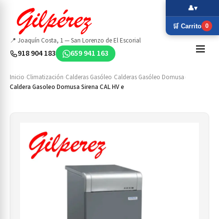
👤
▾
🛒 Carrito
0
📍 Joaquín Costa, 1 — San Lorenzo de El Escorial
918 904 183
659 941 163
Inicio
›
Climatización
›
Calderas Gasóleo
›
Calderas Gasóleo Domusa
›
Caldera Gasoleo Domusa Sirena CAL HV e