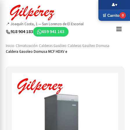
👤
▾
🛒 Carrito
0
📍 Joaquín Costa, 1 — San Lorenzo de El Escorial
918 904 183
659 941 163
Inicio
›
Climatización
›
Calderas Gasóleo
›
Calderas Gasóleo Domusa
›
Caldera Gasoleo Domusa MCF HDXV e