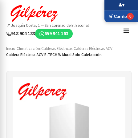
👤
▾
🛒 Carrito
0
📍 Joaquín Costa, 1 — San Lorenzo de El Escorial
918 904 183
659 941 163
Inicio
›
Climatización
›
Calderas Eléctricas
›
Calderas Eléctricas ACV
›
Caldera Eléctrica ACV E-TECH W Mural Solo Calefacción