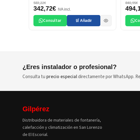
583,22€
840,95€
342,72€
494,
IVA incl.
Consultar
Co
🛒 Añadir
¿Eres instalador o profesional?
Consulta tu
precio especial
directamente por WhatsApp. Res
Gilpérez
Distribuidora de materiales de fontanería,
calefacción y climatización en San Lorenzo
de El Escorial.