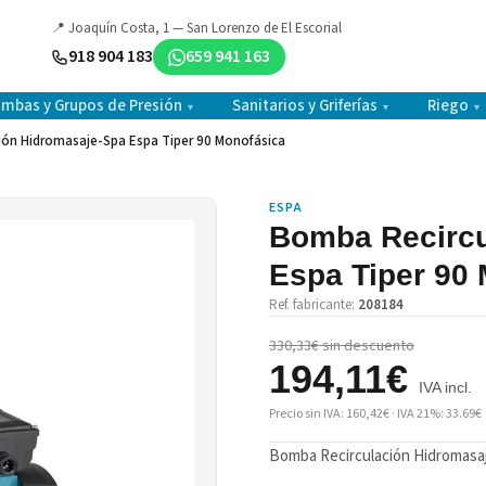
📍 Joaquín Costa, 1 — San Lorenzo de El Escorial
918 904 183
659 941 163
mbas y Grupos de Presión
Sanitarios y Griferías
Riego
▾
▾
▾
ión Hidromasaje-Spa Espa Tiper 90 Monofásica
ESPA
Bomba Recircu
Espa Tiper 90
Ref. fabricante:
208184
330,33€ sin descuento
194,11€
IVA incl.
Precio sin IVA: 160,42€ · IVA 21%: 33.69€
Bomba Recirculación Hidromasaj