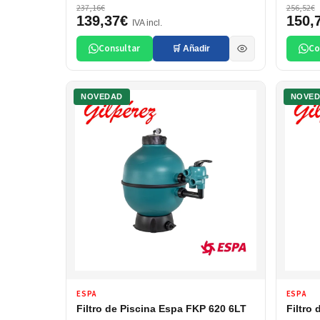
237,16€
256,52€
139,37€
150,
IVA incl.
Consultar
Co
🛒 Añadir
NOVEDAD
NOVE
ESPA
ESPA
Filtro de Piscina Espa FKP 620 6LT
Filtro