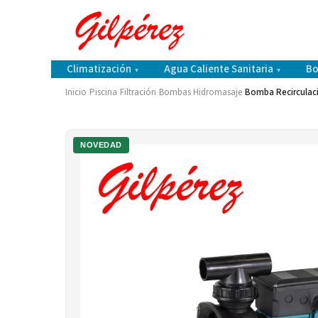
Climatización
Agua Caliente Sanitaria
Bo
▾
▾
Inicio
›
Piscina
›
Filtración
›
Bombas Hidromasaje
›
Bomba Recirculac
NOVEDAD