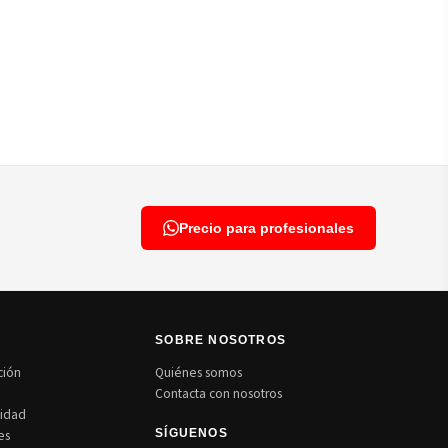
Precio para profesionales
N
SOBRE NOSOTROS
ción
Quiénes somos
Contacta con nosotros
cidad
es
SÍGUENOS