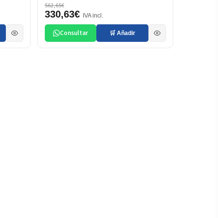
562,65€
330,63€
IVA incl.
Consultar
🛒 Añadir