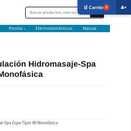
🛒 Carrito
👤
▾
0
Piscina
Electrodomésticos
Marcas
▾
lación Hidromasaje-Spa
 Monofásica
e-Spa Espa Tiper 90 Monofásica