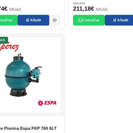
359,37€
74€
211,18€
IVA incl.
IVA incl.
nsultar
Consultar
🛒 Añadir
🛒 Añadir
DAD
 de Piscina Espa FKP 760 6LT