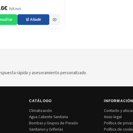
16€
IVA incl.
nsultar
🛒 Añadir
puesta rápida y asesoramiento personalizado.
CATÁLOGO
INFORMACIÓ
Climatización
Contacto y ubica
Agua Caliente Sanitaria
Aviso legal
Bombas y Grupos de Presión
Política de priva
Sanitarios y Griferías
Política de cooki