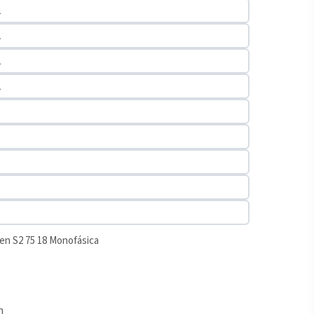
a
a
a
a
en S2 75 18 Monofásica
n