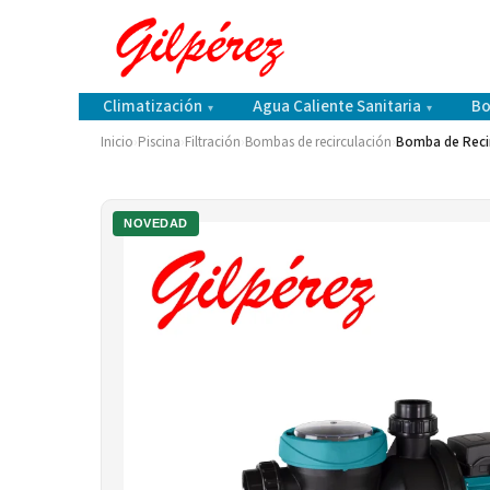
Climatización
Agua Caliente Sanitaria
Bo
▾
▾
Inicio
›
Piscina
›
Filtración
›
Bombas de recirculación
›
Bomba de Recir
NOVEDAD