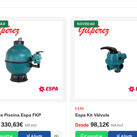
DAD
NOVEDAD
ESPA
 de Piscina Espa FKP
Espa Kit Válvula
330,63€
98,12€
Desde
IVA incl.
IVA incl.
nsultar
Consultar
🛒 Añadir
🛒 Añadir