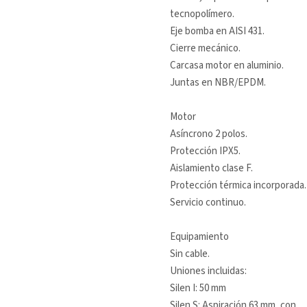
tecnopolímero.
Eje bomba en AISI 431.
Cierre mecánico.
Carcasa motor en aluminio.
Juntas en NBR/EPDM.
Motor
Asíncrono 2 polos.
Protección IPX5.
Aislamiento clase F.
Protección térmica incorporada.
Servicio continuo.
Equipamiento
Sin cable.
Uniones incluidas:
Silen I: 50 mm
Silen S: Aspiración 63 mm, con