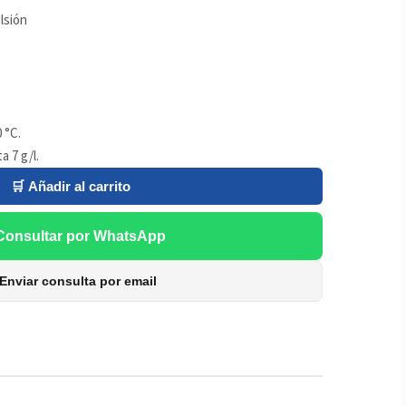
lsión
 °C.
 7 g/l.
🛒 Añadir al carrito
Consultar por WhatsApp
Enviar consulta por email