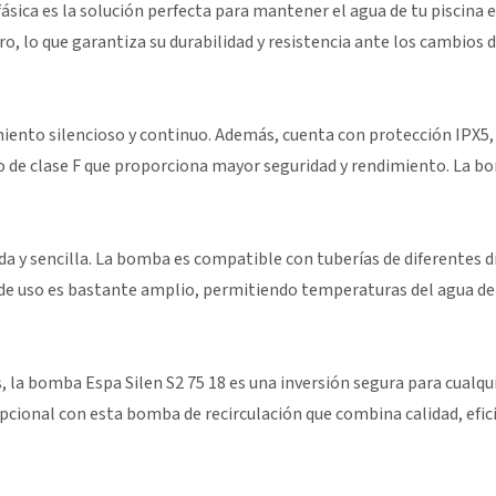
sica es la solución perfecta para mantener el agua de tu piscina 
, lo que garantiza su durabilidad y resistencia ante los cambios
ento silencioso y continuo. Además, cuenta con protección IPX5, l
 de clase F que proporciona mayor seguridad y rendimiento. La bo
pida y sencilla. La bomba es compatible con tuberías de diferentes
o de uso es bastante amplio, permitiendo temperaturas del agua de
 la bomba Espa Silen S2 75 18 es una inversión segura para cualqui
epcional con esta bomba de recirculación que combina calidad, efic