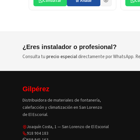
Consultar
Co
🛒 Añadir
¿Eres instalador o profesional?
Consulta tu
precio especial
directamente por WhatsApp. Res
Gilpérez
Distribuidora de materiales de fontanería,
calefacción y climatización en San Lorenzo
de El Escorial.
Joaquín Costa, 1 — San Lorenzo de El Escorial
918 904 183
659 941 163