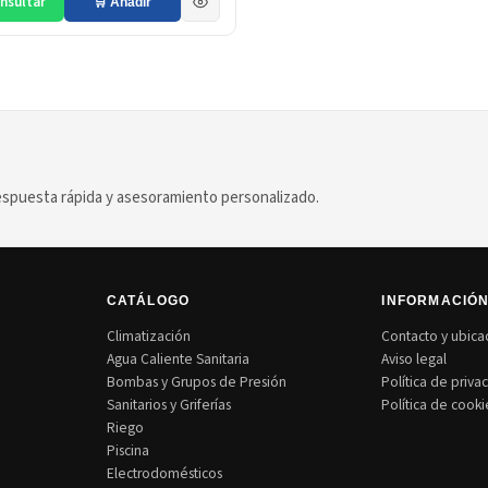
nsultar
🛒 Añadir
puesta rápida y asesoramiento personalizado.
CATÁLOGO
INFORMACIÓ
Climatización
Contacto y ubica
Agua Caliente Sanitaria
Aviso legal
Bombas y Grupos de Presión
Política de priva
Sanitarios y Griferías
Política de cooki
Riego
Piscina
Electrodomésticos