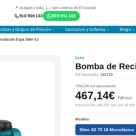
📍 Joaquín Costa, 1 — San Lorenzo de El Escorial
918 904 183
659 941 163
mbas y Grupos de Presión
Sanitarios y Griferías
Riego
▾
▾
▾
culación Espa Silen S2
ESPA
Bomba de Reci
Ref. fabricante:
203155
794,97€ sin descuento
467,14€
IVA incl.
Precio sin IVA: 386,07€ · IVA 21%: 81.07€
Modelo:
Silen S2 75 18 Monofásica