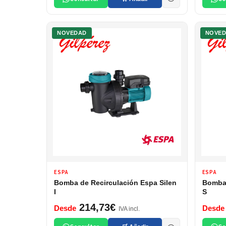
NOVEDAD
NOVE
ESPA
ESPA
Bomba de Recirculación Espa Silen
Bomba 
I
S
214,73€
Desde
Desde
IVA incl.