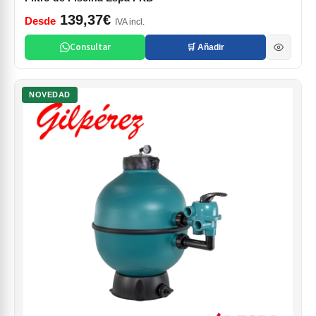
139,37€
Desde
IVA incl.
Consultar
🛒 Añadir
NOVEDAD