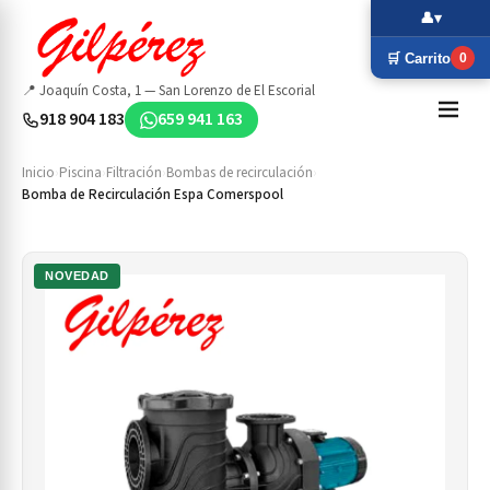
👤
▾
🛒 Carrito
0
📍 Joaquín Costa, 1 — San Lorenzo de El Escorial
918 904 183
659 941 163
Inicio
›
Piscina
›
Filtración
›
Bombas de recirculación
›
Bomba de Recirculación Espa Comerspool
NOVEDAD