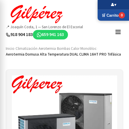
👤
▾
🛒 Carrito
0
📍 Joaquín Costa, 1 — San Lorenzo de El Escorial
918 904 183
659 941 163
Inicio
›
Climatización
›
Aerotermia
›
Bombas Calor Monobloc
›
Aerotermia Domusa Alta Temperatura DUAL CLIMA 16HT PRO Trifásica