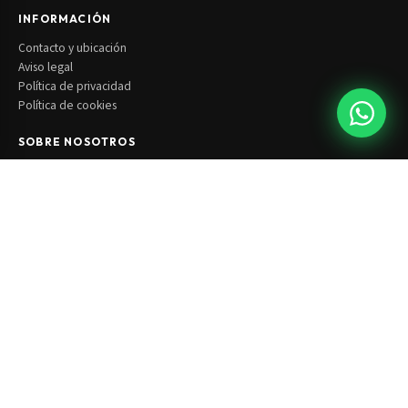
INFORMACIÓN
Contacto y ubicación
Aviso legal
Política de privacidad
Política de cookies
SOBRE NOSOTROS
Quiénes somos
Contacta con nosotros
SÍGUENOS
Facebook
Instagram
© 2026 Gilpérez SLU · B28556280 · Todos los derechos reservados