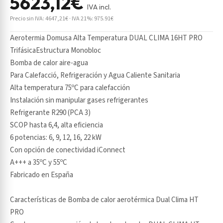
5623,12€
IVA incl.
Precio sin IVA: 4647,21€ · IVA 21%: 975.91€
Aerotermia Domusa Alta Temperatura DUAL CLIMA 16HT PRO
TrifásicaEstructura Monobloc
Bomba de calor aire-agua
Para Calefacció, Refrigeración y Agua Caliente Sanitaria
Alta temperatura 75ºC para calefacción
Instalación sin manipular gases refrigerantes
Refrigerante R290 (PCA 3)
SCOP hasta 6,4, alta eficiencia
6 potencias: 6, 9, 12, 16, 22 kW
Con opción de conectividad iConnect
A+++ a 35ºC y 55ºC
Fabricado en España
Características de Bomba de calor aerotérmica Dual Clima HT
PRO