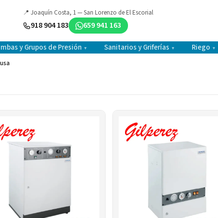
📍 Joaquín Costa, 1 — San Lorenzo de El Escorial
918 904 183
659 941 163
mbas y Grupos de Presión
Sanitarios y Griferías
Riego
▾
▾
▾
musa