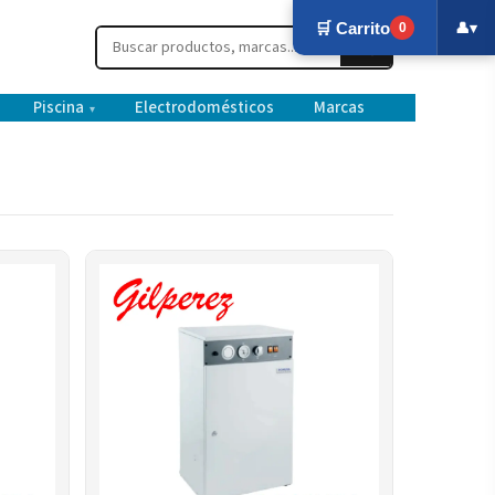
🛒 Carrito
👤
▾
0
Piscina
Electrodomésticos
Marcas
▾